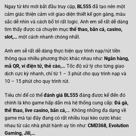
Ngay từ khi mới bắt đầu truy cập,
BL555
đã tạo nên một
cảm giác thiện cảm với giao diện thiết kế gọn gàng, màu
sắc dễ nhìn và cách bổ trí rất logic. Anh em sẽ rất dễ dàng
tìm thấy được cá chuyên mục
thể thao, bắn cá, casino,
slot,…
một cách nhanh chóng nhất.
Anh em sẽ rất dễ dàng thực hiện quy trình nạp/rút tiền
thông qua nhiều phương thức khác nhau như:
Ngân hàng,
mã QR, ví điện tử, thẻ cào,…
Tốc độ xử lý cho từng giao
dịch cực kỳ nhanh, chỉ từ 1 – 3 phút cho quy trình nạp và
10 – 15 phút cho quy trình rút.
Tiêu chí để có thể
đánh giá BL555
đáng được kể đến đó
chính là kho game hấp dẫn mà hệ thống cung cấp:
Đá gà,
thể thao, live casino, bắn cá,..
. Không những đa dạng về
game mà tại đây đang có rất nhiều loại kèo cược khác
nhau từ các nhà phát hành uy tín như:
CMD368, Evolution
Gaming, Jili,…