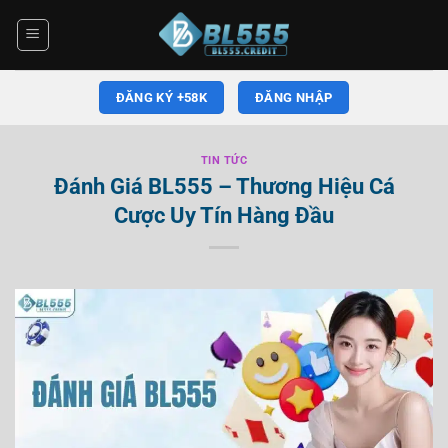
Bỏ
qua
nội
dung
ĐĂNG KÝ +58K
ĐĂNG NHẬP
TIN TỨC
Đánh Giá BL555 – Thương Hiệu Cá
Cược Uy Tín Hàng Đầu